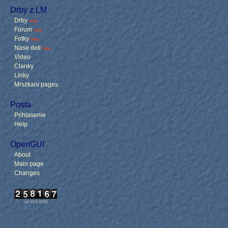
Drby z LM
Drby
new
Forum
new
Fotky
new
Nase deti
new
Video
Clanky
Linky
Mrszkani pages
Posta
Prihlasenie
Help
OpenGUI
About
Main page
Changes
(od 18.3.2003)