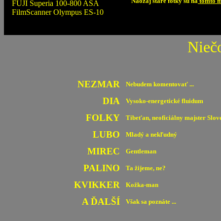
Naozaj staré fotky sú na
tomto m
FUJI Superia 100-800 ASA
FilmScanner Olympus ES-10
Nieč
.
NEZMAR
Nebudem komentovať ...
DIA
Vysoko-energetické fluidum
FOLKY
Tibeťan, neoficiálny majster Slove
LUBO
Mladý a nekľudný
MIREC
Gentleman
PALINO
Ta žijeme, ne?
KVIKKER
Kožka-man
A ĎALŠÍ
Však sa poznáte ...