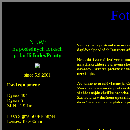
Fot
NEW
:
Snímky na tejto stránke sú urče
na poslednych fotkach
doplávať po vlnách Internetu až
pribudli
IndexPrinty
Nekladú si za cieľ byť vrcholom
amatérske zábery v pravom slova
dôvodov - skratka pretože žiadn
neexistujú.
since 5.9.2001
A o tomto to tu celé vlastne je. 
Used equipment:
Viacerým menším skupinkám dob
si občas nájdu chviľku pre seba.
Dynax 404
Zastavia sa v dnešnom uponáhľan
Dynax 5
dávať než brať, že najdôležitejši
ZENIT 321m
Flash Sigma 500EF Super
Lenses: 19-300mm