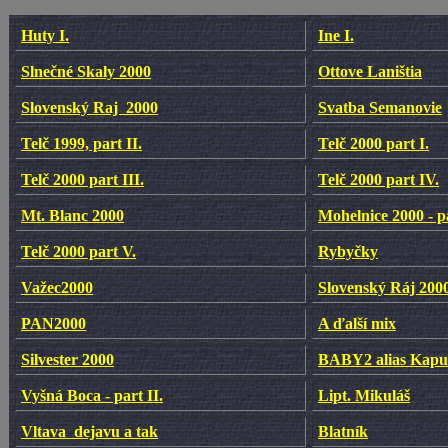
Huty I.
Ine I.
Slnečné Skaly 2000
Ottove Laništia
Slovenský Raj 2000
Svatba Semanovie
Telč 1999, part II.
Telč 2000 part I.
Telč 2000 part III.
Telč 2000 part IV.
Mt. Blanc 2000
Mohelnice 2000 - pa
Telč 2000 part V.
Rybyčky
Važec2000
Slovenský Ráj 2000 
PAN2000
A ďalší mix
Silvester 2000
BABY2 alias Kapu
Vyšná Boca - part II.
Lipt. Mikuláš
Vltava dejavu a tak
Blatník