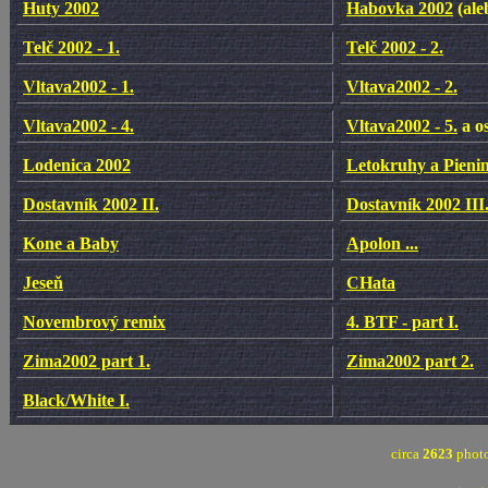
Huty 2002
Habovka 2002
(ale
Telč 2002 - 1.
Telč 2002 - 2.
Vltava2002 - 1.
Vltava2002 - 2.
Vltava2002 - 4.
Vltava2002 - 5.
a os
Lodenica 2002
Letokruhy a Pieni
Dostavník 2002 II.
Dostavník 2002 III
Kone a Baby
Apolon ...
Jeseň
CHata
Novembrový remix
4. BTF - part I.
Zima2002 part 1.
Zima2002 part 2.
Black/White I.
circa
2623
photo