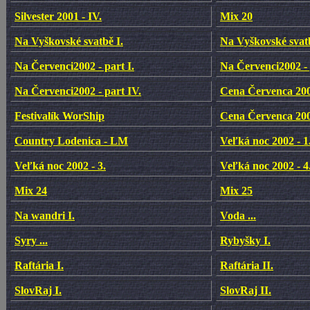
Silvester 2001 - IV.
Mix 20
Na Vyškovské svatbě I.
Na Vyškovské svatb
Na Červenci2002 - part I.
Na Červenci2002 - 
Na Červenci2002 - part IV.
Cena Červenca 2002
Festivalík WorShip
Cena Červenca 2002
Country Lodenica - LM
Veľká noc 2002 - 1
Veľká noc 2002 - 3.
Veľká noc 2002 - 4
Mix 24
Mix 25
Na wandri I.
Voda ...
Syry ...
Rybyšky I.
Raftária I.
Raftária II.
SlovRaj I.
SlovRaj II.