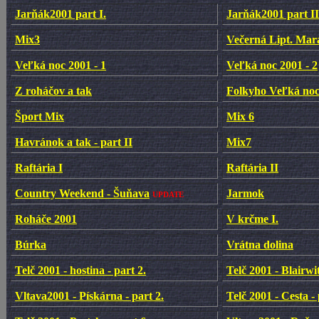
Jarňák2001 part I.
Jarňák2001 part II
Mix3
Večerná Lipt. Mar
Veľká noc 2001 - 1
Veľká noc 2001 - 2
Z roháčov a tak
Folkyho Veľká no
Šport Mix
Mix 6
Havránok a tak - part II
Mix7
Raftária I
Raftária II
Country Weekend - Šuňava
Jarmok
UPDATE
Roháče 2001
V krčme I.
Búrka
Vrátna dolina
Telč 2001 - hostina - part 2.
Telč 2001 - Blairwit
Vltava2001 - Pískárna - part 2.
Telč 2001 - Cesta - 