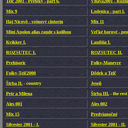
Telč 2001 - Preteky - part 6.
Vltava2001 - Rožmb
Mix 9
Lodenica - part I.
Háj Nicovô - vojnový cintorín
Mix 11
Mini Apolon alias rande s kolibou
Veľké borové - peo
Kvikker I.
Laništia I.
ROZSUTEC I.
ROZSUTEC II.
Prehisoric
Folky-Manevre
Folky-Telč2000
Dědek a Telč
Štrba II.
- country
Jeseň
Petr a Milena
Štrba III.
- the rest
Ales 001
Ales 002
Mix 15
Predvianočné
Silvester 2001 - I.
Silvester 2001 - II.